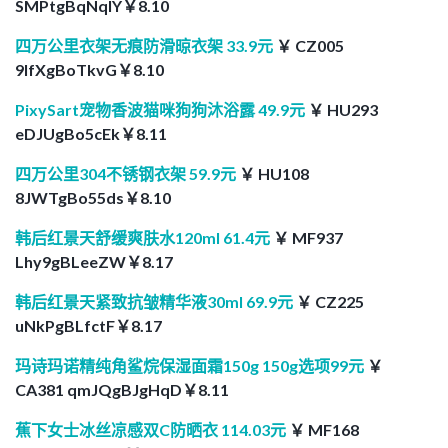
SMPtgBqNqIY￥8.10
四万公里衣架无痕防滑晾衣架 33.9元
￥ CZ005
9IfXgBoTkvG￥8.10
PixySart宠物香波猫咪狗狗沐浴露 49.9元
￥ HU293
eDJUgBo5cEk￥8.11
四万公里304不锈钢衣架 59.9元
￥ HU108
8JWTgBo55ds￥8.10
韩后红景天舒缓爽肤水120ml 61.4元
￥ MF937
Lhy9gBLeeZW￥8.17
韩后红景天紧致抗皱精华液30ml 69.9元
￥ CZ225
uNkPgBLfctF￥8.17
玛诗玛诺精纯角鲨烷保湿面霜150g 150g选项99元
￥
CA381 qmJQgBJgHqD￥8.11
蕉下女士冰丝凉感双C防晒衣 114.03元
￥ MF168