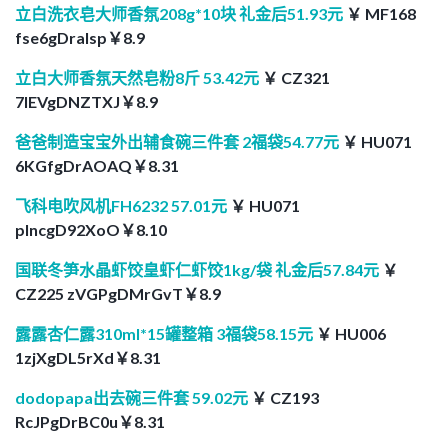
立白洗衣皂大师香氛208g*10块 礼金后51.93元
￥ MF168
fse6gDralsp￥8.9
立白大师香氛天然皂粉8斤 53.42元
￥ CZ321
7lEVgDNZTXJ￥8.9
爸爸制造宝宝外出辅食碗三件套 2福袋54.77元
￥ HU071
6KGfgDrAOAQ￥8.31
飞科电吹风机FH6232 57.01元
￥ HU071
plncgD92XoO￥8.10
国联冬笋水晶虾饺皇虾仁虾饺1kg/袋 礼金后57.84元
￥
CZ225 zVGPgDMrGvT￥8.9
露露杏仁露310ml*15罐整箱 3福袋58.15元
￥ HU006
1zjXgDL5rXd￥8.31
dodopapa出去碗三件套 59.02元
￥ CZ193
RcJPgDrBC0u￥8.31