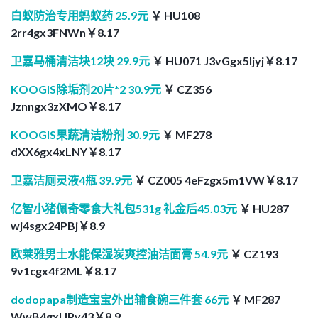
白蚁防治专用蚂蚁药 25.9元
￥ HU108
2rr4gx3FNWn￥8.17
卫嘉马桶清洁块12块 29.9元
￥ HU071 J3vGgx5Ijyj￥8.17
KOOGIS除垢剂20片*2 30.9元
￥ CZ356
Jznngx3zXMO￥8.17
KOOGIS果蔬清洁粉剂 30.9元
￥ MF278
dXX6gx4xLNY￥8.17
卫嘉洁厕灵液4瓶 39.9元
￥ CZ005 4eFzgx5m1VW￥8.17
亿智小猪佩奇零食大礼包531g 礼金后45.03元
￥ HU287
wj4sgx24PBj￥8.9
欧莱雅男士水能保湿炭爽控油洁面膏 54.9元
￥ CZ193
9v1cgx4f2ML￥8.17
dodopapa制造宝宝外出辅食碗三件套 66元
￥ MF287
WwB4gxUPv43￥8.9