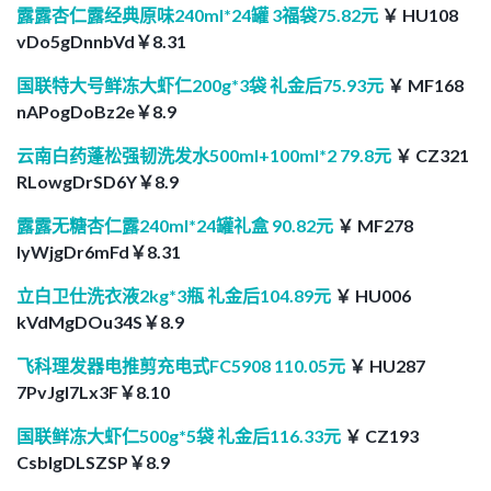
露露杏仁露经典原味240ml*24罐 3福袋75.82元
￥ HU108
vDo5gDnnbVd￥8.31
国联特大号鲜冻大虾仁200g*3袋 礼金后75.93元
￥ MF168
nAPogDoBz2e￥8.9
云南白药蓬松强韧洗发水500ml+100ml*2 79.8元
￥ CZ321
RLowgDrSD6Y￥8.9
露露无糖杏仁露240ml*24罐礼盒 90.82元
￥ MF278
lyWjgDr6mFd￥8.31
立白卫仕洗衣液2kg*3瓶 礼金后104.89元
￥ HU006
kVdMgDOu34S￥8.9
飞科理发器电推剪充电式FC5908 110.05元
￥ HU287
7PvJgI7Lx3F￥8.10
国联鲜冻大虾仁500g*5袋 礼金后116.33元
￥ CZ193
CsbIgDLSZSP￥8.9