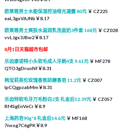
欧莱雅男士水能保湿控油哑光凝露 80元
￥ CZ225
eaL3gxVAJNb￥8.17
欧莱雅男士爽肤水滋润乳洗面奶3件套 168元
￥ CZ028
vvLJgx3JBw2￥8.17
8月1日天猫超市包邮
乐齿康诺特小头软毛成人牙刷4支 9.61元
￥ MF278
QTO3gDruoNf￥8.31
韩宝莉英伦玫瑰香氛研磨香皂 11.2元
￥ CZ007
lpCQgpzabMm￥8.31
乐齿特软毛牙万毛粉白2支 礼金后12.39元
￥ CZ057
Rf4SgEnVeCr￥8.9
上海药皂90g*8 礼金后14.6元
￥ MF168
7nxog7C6gPK￥8.9