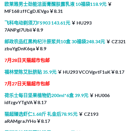
欧莱雅男士劲能洁面膏醒肤露乳液 10福袋118.9元
￥
MF168 zffCgDJEVgo￥8.31
飞科电动剃须刀FS903 143.61元
￥ HU293
7ANPgI7Ubii￥8.9
邮政农品红黑枸杞汁原浆共10盒 30福袋248.34元
￥ CZ321
zbuYgDnK6qa￥8.9
7月28日天猫超市包邮
福林堂陈艾肚脐贴 35.9元
￥ HU293 VCOVgvtF1uK￥8.17
7月27日天猫超市包邮
荷乐士每日坚果植物奶200ml*6盒 39.9元
￥ HU006
idfzgvYTgVA￥8.17
猫超臻选虾仁1.68斤 礼金后78.95元
￥ CZ193
aRAMgraJYHo￥8.17