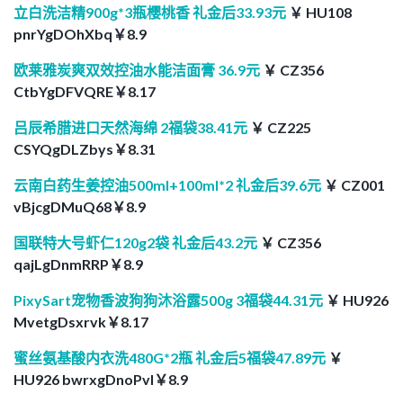
立白洗洁精900g*3瓶樱桃香 礼金后33.93元
￥ HU108
pnrYgDOhXbq￥8.9
欧莱雅炭爽双效控油水能洁面膏 36.9元
￥ CZ356
CtbYgDFVQRE￥8.17
吕辰希腊进口天然海绵 2福袋38.41元
￥ CZ225
CSYQgDLZbys￥8.31
云南白药生姜控油500ml+100ml*2 礼金后39.6元
￥ CZ001
vBjcgDMuQ68￥8.9
国联特大号虾仁120g2袋 礼金后43.2元
￥ CZ356
qajLgDnmRRP￥8.9
PixySart宠物香波狗狗沐浴露500g 3福袋44.31元
￥ HU926
MvetgDsxrvk￥8.17
蜜丝氨基酸内衣洗480G*2瓶 礼金后5福袋47.89元
￥
HU926 bwrxgDnoPvI￥8.9