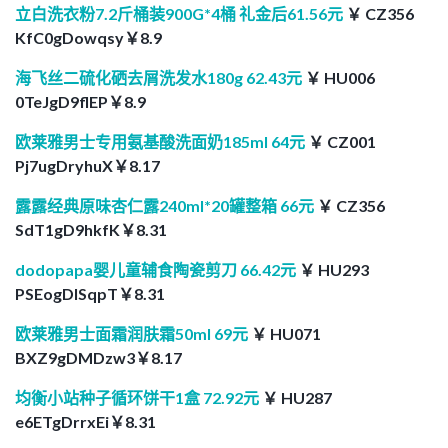
立白洗衣粉7.2斤桶装900G*4桶 礼金后61.56元
￥ CZ356
KfC0gDowqsy￥8.9
海飞丝二硫化硒去屑洗发水180g 62.43元
￥ HU006
0TeJgD9flEP￥8.9
欧莱雅男士专用氨基酸洗面奶185ml 64元
￥ CZ001
Pj7ugDryhuX￥8.17
露露经典原味杏仁露240ml*20罐整箱 66元
￥ CZ356
SdT1gD9hkfK￥8.31
dodopapa婴儿童辅食陶瓷剪刀 66.42元
￥ HU293
PSEogDISqpT￥8.31
欧莱雅男士面霜润肤霜50ml 69元
￥ HU071
BXZ9gDMDzw3￥8.17
均衡小站种子循环饼干1盒 72.92元
￥ HU287
e6ETgDrrxEi￥8.31