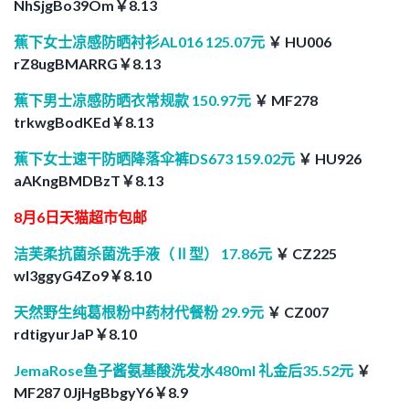
NhSjgBo39Om￥8.13
蕉下女士凉感防晒衬衫AL016 125.07元
￥ HU006
rZ8ugBMARRG￥8.13
蕉下男士凉感防晒衣常规款 150.97元
￥ MF278
trkwgBodKEd￥8.13
蕉下女士速干防晒降落伞裤DS673 159.02元
￥ HU926
aAKngBMDBzT￥8.13
8月6日天猫超市包邮
洁芙柔抗菌杀菌洗手液（Ⅱ型） 17.86元
￥ CZ225
wI3ggyG4Zo9￥8.10
天然野生纯葛根粉中药材代餐粉 29.9元
￥ CZ007
rdtigyurJaP￥8.10
JemaRose鱼子酱氨基酸洗发水480ml 礼金后35.52元
￥
MF287 0JjHgBbgyY6￥8.9