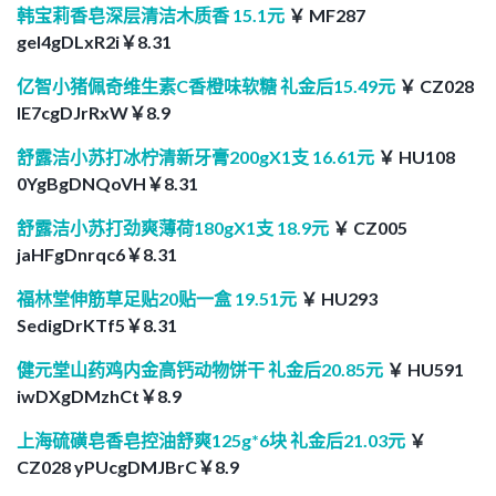
韩宝莉香皂深层清洁木质香 15.1元
￥ MF287
geI4gDLxR2i￥8.31
亿智小猪佩奇维生素C香橙味软糖 礼金后15.49元
￥ CZ028
lE7cgDJrRxW￥8.9
舒露洁小苏打冰柠清新牙膏200gX1支 16.61元
￥ HU108
0YgBgDNQoVH￥8.31
舒露洁小苏打劲爽薄荷180gX1支 18.9元
￥ CZ005
jaHFgDnrqc6￥8.31
福林堂伸筋草足贴20贴一盒 19.51元
￥ HU293
SedigDrKTf5￥8.31
健元堂山药鸡内金高钙动物饼干 礼金后20.85元
￥ HU591
iwDXgDMzhCt￥8.9
上海硫磺皂香皂控油舒爽125g*6块 礼金后21.03元
￥
CZ028 yPUcgDMJBrC￥8.9