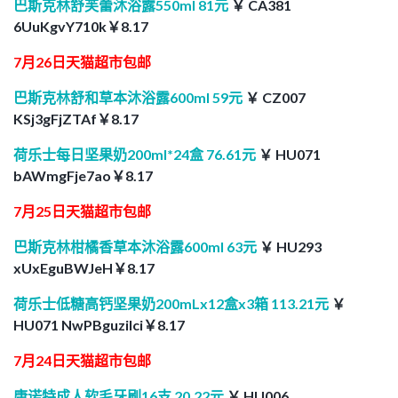
巴斯克林舒芙蕾沐浴露550ml 81元
￥ CA381
6UuKgvY710k￥8.17
7月26日天猫超市包邮
巴斯克林舒和草本沐浴露600ml 59元
￥ CZ007
KSj3gFjZTAf￥8.17
荷乐士每日坚果奶200ml*24盒 76.61元
￥ HU071
bAWmgFje7ao￥8.17
7月25日天猫超市包邮
巴斯克林柑橘香草本沐浴露600ml 63元
￥ HU293
xUxEguBWJeH￥8.17
荷乐士低糖高钙坚果奶200mLx12盒x3箱 113.21元
￥
HU071 NwPBguziIci￥8.17
7月24日天猫超市包邮
康诺特成人软毛牙刷16支 20.22元
￥ HU006