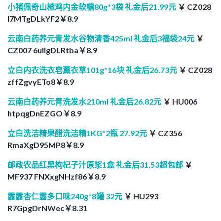
小猪佩奇山楂鸡内金软糖80g*3袋 礼金后21.99元
￥ CZ028
l7MTgDLkYF2￥8.9
云南白药养元青发水谷物清香425ml 礼金后3福袋24元
￥
CZ007 6uligDLRtba￥8.9
立白内衣洗衣皂薰衣草101g*16块 礼金后26.73元
￥ CZ028
zffZgvyETo8￥8.9
云南白药养元青洗发水210ml 礼金后26.82元
￥ HU006
htpqgDnEZGO￥8.9
立白洗洁精果醋洗洁精1KG*2瓶 27.92元
￥ CZ356
RmaXgD95MP8￥8.9
邮政农品红黑枸杞子汁原浆1盒 礼金后31.53超包邮
￥
MF937 FNXxgNHzf86￥8.9
露露杏仁露多口味240g*8罐 32元
￥ HU293
R7GpgDrNWec￥8.31