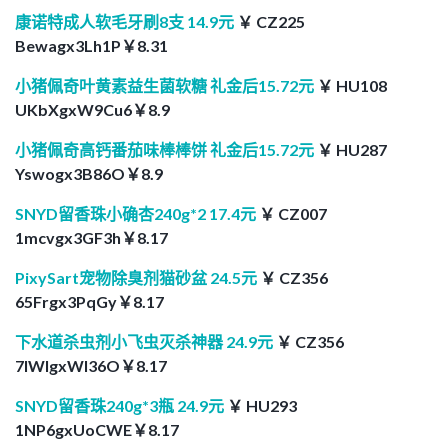
康诺特成人软毛牙刷8支 14.9元
￥ CZ225
Bewagx3Lh1P￥8.31
小猪佩奇叶黄素益生菌软糖 礼金后15.72元
￥ HU108
UKbXgxW9Cu6￥8.9
小猪佩奇高钙番茄味棒棒饼 礼金后15.72元
￥ HU287
Yswogx3B86O￥8.9
SNYD留香珠小确杏240g*2 17.4元
￥ CZ007
1mcvgx3GF3h￥8.17
PixySart宠物除臭剂猫砂盆 24.5元
￥ CZ356
65Frgx3PqGy￥8.17
下水道杀虫剂小飞虫灭杀神器 24.9元
￥ CZ356
7lWlgxWl36O￥8.17
SNYD留香珠240g*3瓶 24.9元
￥ HU293
1NP6gxUoCWE￥8.17