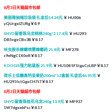
8月3日天猫超市包邮
美丽雅抽绳垃圾袋 礼金后14.24元
￥ HU006
yQUrgxIZURg￥8.9
SNYD留香珠乌龙桃桃240g*2 17.4元
￥ HU293
DB5vgxCBv3B￥8.17
呋虫胺杀蟑螂喷雾蟑螂药 21.8元
￥ MF278
c9eNgC1X0oR￥8.17
KOOGIS强力粘鼠板 21.9元
￥ HU108 SFStgxCzLBP￥8.17
荷乐士低糖高钙坚果奶200ml*12盒装 礼金后46.95元
￥
HU293 lctGgxCH7t7￥8.17
8月2日天猫超市包邮
SNYD留香珠桂花乌龙240g 13.9元
￥ MF937
1W7dgxebFsc￥8.17