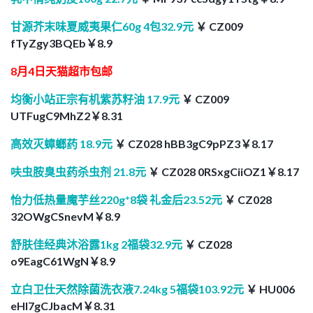
甘源芥末味夏威夷果仁60g 4包32.9元
￥ CZ009
fTyZgy3BQEb￥8.9
8月4日天猫超市包邮
均衡小站正宗有机紫苏籽油 17.9元
￥ CZ009
UTFugC9MhZ2￥8.31
高效灭蟑螂药 18.9元
￥ CZ028 hBB3gC9pPZ3￥8.17
呋虫胺臭虫药杀虫剂 21.8元
￥ CZ028 0RSxgCiiOZ1￥8.17
怡力低热量魔芋丝220g*8袋 礼金后23.52元
￥ CZ028
32OWgCSnevM￥8.9
舒肤佳经典沐浴露1kg 2福袋32.9元
￥ CZ028
o9EagC61WgN￥8.9
立白卫仕天然除菌洗衣液7.24kg 5福袋103.92元
￥ HU006
eHl7gCJbacM￥8.31