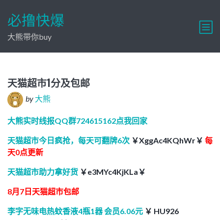
必撸快爆
大熊带你buy
天猫超市1分及包邮
by
大熊
大熊实时线报QQ群724615162点我回家
天猫超市今日疯抢，每天可翻牌6次
￥XggAc4KQhWr￥
每
天0点更新
天猫超市助力拿好货
￥e3MYc4KjKLa￥
8月7日天猫超市包邮
李字无味电热蚊香液4瓶1器 会员6.06元
￥ HU926