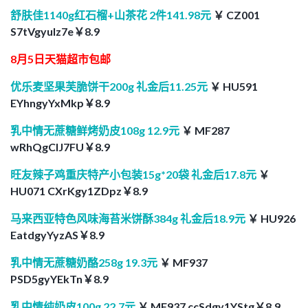
舒肤佳1140g红石榴+山茶花 2件141.98元
￥ CZ001
S7tVgyuIz7e￥8.9
8月5日天猫超市包邮
优乐麦坚果芙脆饼干200g 礼金后11.25元
￥ HU591
EYhngyYxMkp￥8.9
乳中情无蔗糖鲜烤奶皮108g 12.9元
￥ MF287
wRhQgCIJ7FU￥8.9
旺友辣子鸡重庆特产小包装15g*20袋 礼金后17.8元
￥
HU071 CXrKgy1ZDpz￥8.9
马来西亚特色风味海苔米饼酥384g 礼金后18.9元
￥ HU926
EatdgyYyzAS￥8.9
乳中情无蔗糖奶酪258g 19.3元
￥ MF937
PSD5gyYEkTn￥8.9
乳中情纯奶皮100g 22.7元
￥ MF937 ccSdgy1YStg￥8.9